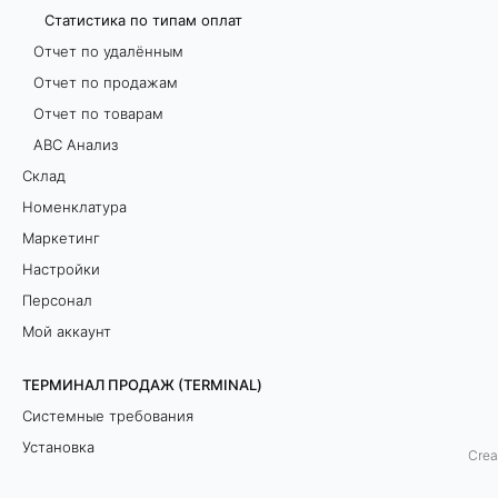
Статистика по типам оплат
п
Отчет по удалённым
о
Отчет по продажам
Отчет по товарам
т
ABC Анализ
и
Склад
Номенклатура
п
Маркетинг
а
Настройки
Персонал
м
Мой аккаунт
о
ТЕРМИНАЛ ПРОДАЖ (TERMINAL)
п
Системные требования
л
Установка
Crea
Сеанс работы
а