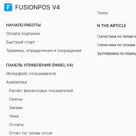
FUSIONPOS V4
Панель управления (PANEL V4)
Отчет по типам оплат
/
...
/
Theme
С
НАЧАЛО РАБОТЫ
IN THE ARTICLE
т
Оплата подписки
Статистика по типам 
Быстрый старт
а
Статистика по точкам
Термины, определения и сокращения
Группировка по перио
т
ПАНЕЛЬ УПРАВЛЕНИЯ (PANEL V4)
и
Интерфейс пользователя
с
Аналитика
Расчёт финансовых показателей
т
Смены
и
Заказы
Чеки
к
Оплаты
а
Отчет по типам оплат